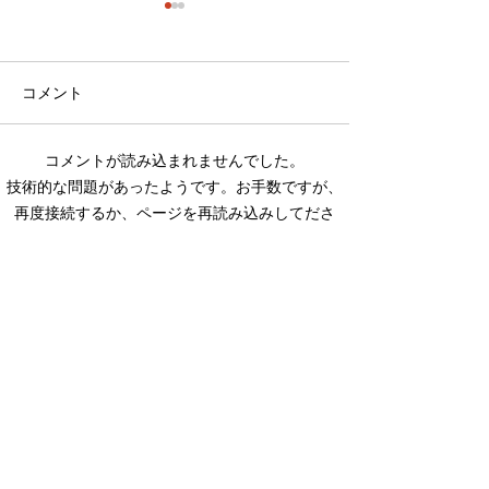
、
コメント
.
コメントが読み込まれませんでした。
技術的な問題があったようです。お手数ですが、
再度接続するか、ページを再読み込みしてださ
い。
再読み込み
◉ お店紹介
◉ 集配​